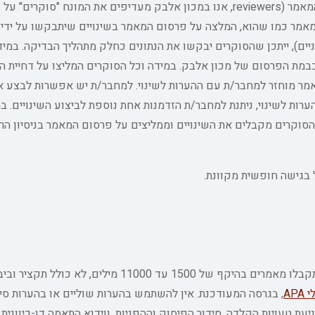
בשלב השלישי המאמר עובר ביקורת עמיתים בסמיות כפולה. לסוקרי המאמר (reviewers, אנו במכון אלבק מעדיפים את המו
אמר כמו שהוא, המלצה על פרסום המאמר בשינויים שיתבקשו על ידי 
יים), ייתכן שהסוקרים יבקשו את הנתונים כחלק מתהליך הבדיקה. במיד
במת הפרסום של מכון אלבק. במידה וכל הסוקרים המליצו על דחיית ה
מר מוחזר למחבר/ת עם ההערות לשינוי. למחבר/ת יש אפשרות לבצע את
ערות לשינוי, ניתנת למחבר/ת הזדמנות אחת נוספת לביצוע השינויים. ב
סוקרים מקבלים את השינויים וממליצים על פרסום המאמר בניסיון הרא
בגישה חופשית מקוונת.
מאמרים יש להגיש בקובץ בפורמט ניתן לעריכה כגון doc, docx, rtf. יתקבלו מאמרים בהיקף של 1500 עד
APA
, בגרסה המעודכנת. אין להשתמש בהערות שוליים או בהערות סי
ת טעויות הקלדה, סידור הפיסוק וההפניות, ווידוא התאמה דו-כיוונית ב