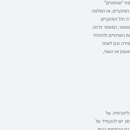
נח "סוקרים" על פני "שופטים"
הסוקרים, או המלצה
ה וכל הסוקרים
מאמר, המאמר נדחה.
 השינויים ולהחזיר
מידה וגם לאחר
שון או השני,
 11000 מילים, לא כולל תקציר וביבליוגרפיה. על
ום. יש להקפיד על
ין ההפניות בגוף