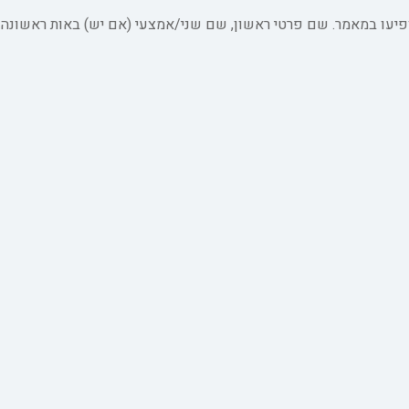
פיעו במאמר. שם פרטי ראשון, שם שני/אמצעי (אם יש) באות ראשונ