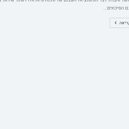
של וחברה. לצד הפוטנציאל העצום של טכנולוגיות אלו לשפר שירותי ברי
 הסיכונים:…
סקירה
ריאה
כללית
של
המאמצים
הגלובליים
להסדרת
הבינה
המלאכותית