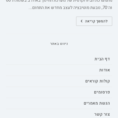
מהמערכת הביורוקרטית של מערכת החינוך בארה"ב בשנות ה־60
וה־70, נובעת מוטיבציה לעצב מחדש את התחום.…
מסגרות
להמשך קריאה
ביקורתיות
במחקר
חינוכי:
פרספקטיבות
פמיניסטיות
ופוסט-סטרוקטורליות
ניווט באתר
דף הבית
אודות
קולות קוראים
פרסומים
הגשת מאמרים
צור קשר