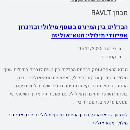
מבחן RAVLT
הבדלים בין המינים בשטף מילולי ובזיכרון
אפיזודי מילולי: מטא־אנליזה
פורסם:
10/11/2025
קטגוריה:
מבוא המאמר עוסק בבחינת הבדלים בין נשים לגברים ביכולות שטף
מילולי ובזיכרון אפיזודי מילולי, באמצעות מטא-אנליזה רחבה.
המחברים מציינים כי קיימת תפיסה נפוצה שלפיה לנשים יתרון
בתחומי השפה והזיכרון המילולי. עם זאת, ניתוח מקיף ושיטתי של
נתונים עדכניים, המפריד בין…
להמשך קריאה
הבדלים בין המינים בשטף מילולי ובזיכרון אפיזודי
מילולי: מטא־אנליזה