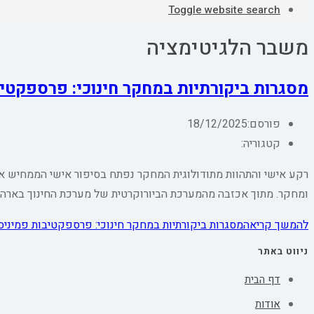
Toggle website search
משבר הלגיטימציה
מסגרות ביקורתיות במחקר חינוכי: פרספקטיב
פורסם:
18/12/2025
קטגוריה:
רקע אישי והתהוות מתודולוגית המחקר נפתח בסיפור אישי הממחיש א
ומחקר. מתוך אכזבה מהמערכת הביורוקרטית של מערכת החינוך בארה"ב בשנות ה־60 וה־70, נובעת מוטיבציה לעצ
להמשך קריאה
מסגרות ביקורתיות במחקר חינוכי: פרספקטיבות פמיניס
ניווט באתר
דף הבית
אודות