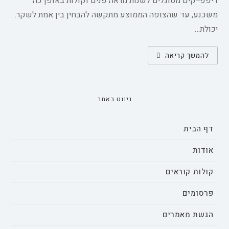
דיפפייקים מסוגלים לשנות מראה פנים וקולות באופן כה
משכנע, עד שהצופה הממוצע מתקשה להבחין בין אמת לשקר.
יכולת…
בחינת
להמשך קריאה
ההשפעה
של
טכנולוגיית
דיפ-פייק
על
אמון
ניווט באתר
הציבור
ומניפולציית
המדיה:
סקירת
דף הבית
היקף
אודות
קולות קוראים
פרסומים
הגשת מאמרים