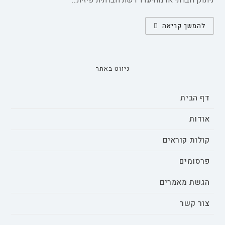
ניתוק חברתי או מהיעדר רשת חברתית פיזית…
ההשפעה
להמשך קריאה
של
בדידות
על
תוצאות
בריאותיות
שונות:
ניווט באתר
סקירה
מקיפה
ומטה-אנליזה
דף הבית
אודות
קולות קוראים
פרסומים
הגשת מאמרים
צור קשר