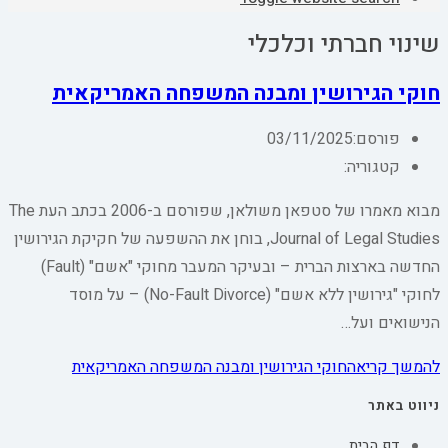
שינוי חברתי וכלכלי
חוקי הגירושין ומבנה המשפחה האמריקאית
פורסם:
03/11/2025
קטגוריה:
מבוא מאמרו של סטפאן משולאן, שפורסם ב-2006 בכתב העת The
Journal of Legal Studies, בוחן את ההשפעה של חקיקת הגירושין
החדשה בארצות הברית – ובעיקר המעבר מחוקי "אשם" (Fault)
לחוקי "גירושין ללא אשם" (No-Fault Divorce) – על מוסד
הנישואים ועל…
להמשך קריאה
חוקי הגירושין ומבנה המשפחה האמריקאית
ניווט באתר
דף הבית