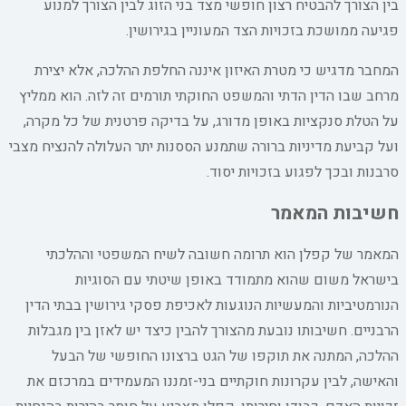
בין הצורך להבטיח רצון חופשי מצד בני הזוג לבין הצורך למנוע
פגיעה ממושכת בזכויות הצד המעוניין בגירושין.
המחבר מדגיש כי מטרת האיזון איננה החלפת ההלכה, אלא יצירת
מרחב שבו הדין הדתי והמשפט החוקתי תורמים זה לזה. הוא ממליץ
על הטלת סנקציות באופן מדורג, על בדיקה פרטנית של כל מקרה,
ועל קביעת מדיניות ברורה שתמנע הססנות יתר העלולה להנציח מצבי
סרבנות ובכך לפגוע בזכויות יסוד.
חשיבות המאמר
המאמר של קפלן הוא תרומה חשובה לשיח המשפטי וההלכתי
בישראל משום שהוא מתמודד באופן שיטתי עם הסוגיות
הנורמטיביות והמעשיות הנוגעות לאכיפת פסקי גירושין בבתי הדין
הרבניים. חשיבותו נובעת מהצורך להבין כיצד יש לאזן בין מגבלות
ההלכה, המתנה את תוקפו של הגט ברצונו החופשי של הבעל
והאישה, לבין עקרונות חוקתיים בני-זמננו המעמידים במרכזם את