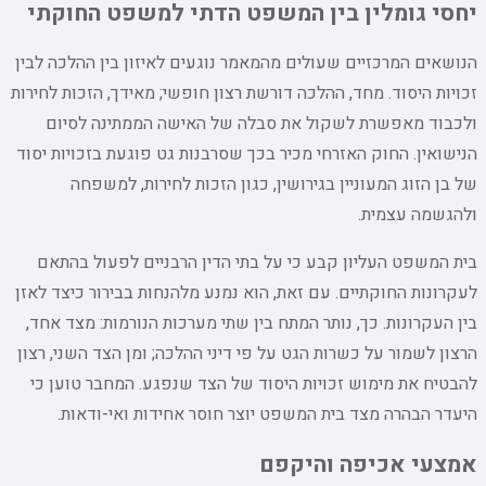
יחסי גומלין בין המשפט הדתי למשפט החוקתי
הנושאים המרכזיים שעולים מהמאמר נוגעים לאיזון בין ההלכה לבין
זכויות היסוד. מחד, ההלכה דורשת רצון חופשי; מאידך, הזכות לחירות
ולכבוד מאפשרת לשקול את סבלה של האישה הממתינה לסיום
הנישואין. החוק האזרחי מכיר בכך שסרבנות גט פוגעת בזכויות יסוד
של בן הזוג המעוניין בגירושין, כגון הזכות לחירות, למשפחה
ולהגשמה עצמית.
בית המשפט העליון קבע כי על בתי הדין הרבניים לפעול בהתאם
לעקרונות החוקתיים. עם זאת, הוא נמנע מלהנחות בבירור כיצד לאזן
בין העקרונות. כך, נותר המתח בין שתי מערכות הנורמות: מצד אחד,
הרצון לשמור על כשרות הגט על פי דיני ההלכה; ומן הצד השני, רצון
להבטיח את מימוש זכויות היסוד של הצד שנפגע. המחבר טוען כי
היעדר הבהרה מצד בית המשפט יוצר חוסר אחידות ואי-ודאות.
אמצעי אכיפה והיקפם