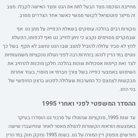
מחייבת הסכמה מצד הבעל לתת את הגט ומצד האישה לקבלו. מצב
זה מייצר פוטנציאל לקושי ממשי כאשר אחד הצדדים מסרב.
מקורות רבים בהלכה עוסקים בשאלת הכפייה על מתן גט. אף
שבמקרים מסוימים נקבע כי ניתן לחייב גט ואף לכפותו, הפעלת
לחץ לא סביר עלולה להוביל למצב שבו הגט נחשב לא תקף. בשל כך
נוטים בתי הדין לנהוג בזהירות רבה לפני הטלת סנקציות משמעותיות.
לצד זאת קיימות אסכולות שונות בהלכה: חלקן מוכנות להרחיב את
השימוש באמצעי כפייה בשל צורך חברתי או מוסרי, בעוד אחרות
מבקשות לצמצם כל התערבות שעלולה לפגוע ברצון החופשי של
בני הזוג.
ההסדר המשפטי לפני ואחרי 1995
עד שנת 1995, סנקציות שהוטלו על סרבני גט הוסדרו בעיקר
באמצעות הוראות הקשורות להטלת מאסר לאחר שוויועברו שישה
חודשים מפסק דין המורה על גט. בשנת 1995 נחקק חוק בתי הדין