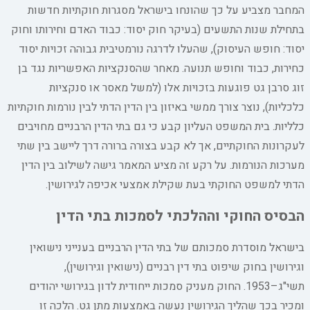
המחבר מצביע על כך שהונחו בישראל מסגרות חוקתיות חדשות
בתחילת שנות התשעים (בעיקר חוק יסוד: כבוד האדם וחירותו וחוק
יסוד: חופש העיסוק), שהעלו לדרגה נורמטיבית גבוהה זכויות יסוד
כחירות, כבוד וחופש תנועה. מאחר שהסנקציות האפשריות נגד בן
זוג סרבן גט פוגעות בזכויות אלו (למשל מאסר או סנקציות
כלכליות), נוצר צורך ממשי באיזון בין הדין הדתי לבין נורמות חוקתיות
כלליות. בית המשפט העליון קבע כי גם בתי הדין הרבניים מחויבים
לעקרונות החוקתיים, אך לא קבע בצורה ברורה דרך ליישב בין שתי
מערכות הנורמות. על רקע זה מציע המאמר גישה לשילוב בין הדין
הדתי למשפט החוקתי בעת שקילת אמצעי אכיפה לגירושין.
הבסיס החוקי וההלכתי לסמכות בתי הדין
בישראל מוסדרת סמכותם של בתי הדין הרבניים בענייני נישואין
וגירושין בחוק שיפוט בתי דין רבניים (נישואין וגירושין),
תשי"ג–1953. החוק מעניק סמכות ייחודית לדון בגירושי יהודים
ומכיר בכך שהליך הגירושין נעשה באמצעות מתן גט. הלכה זו