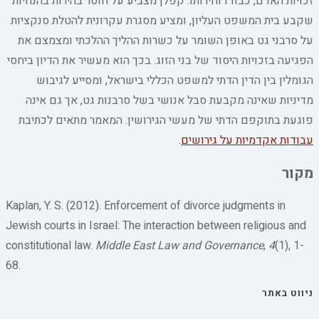
זכויות האדם, כבודו וחירותו. קפלן מצביע על חוסר בהירות בהנחיות
שקבע בית המשפט העליון, ומציע מסגרת עקרונית להטלת סנקציות
על סרבני גט באופן השומר על כשרות ההליך ההלכתי ומצמצם את
הפגיעה בזכויות היסוד של בני הזוג. בכך הוא מעשיר את הדיון ביחסי
הגומלין בין הדין הדתי למשפט הכללי בישראל, ומסייע לגיבוש
מדיניות שאינה מקבעת סבל אנושי בשל סרבנות גט, אך גם אינה
פוגעת בתוקפם הדתי של מעשי הגירושין. המאמר מתאים לכתיבת
עבודות אקדמיות על גירושים
.
מקור
Kaplan, Y. S. (2012). Enforcement of divorce judgments in
Jewish courts in Israel: The interaction between religious and
constitutional law.
Middle East Law and Governance
,
4
(1), 1-
68.
ניווט באתר