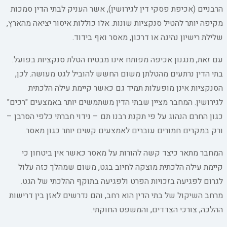
הרבניים (אכיפת פסקי דין לגירושין), אשר העניק לבתי הדין סמכות
מקיפה יותר להטיל סנקציות שונות. אלו כוללות איסור יציאה מהארץ,
שלילת רישיון נהיגה או דרכון, מאסר ואף בידוד.
עם זאת, מנגנון אכיפה מפותח אינו מבטיח הטלת סנקציות בפועל.
בתי הדין נרתעים מהטלתן משום החשש להוביל לגט מעושה. לכן,
הסנקציות אינן מופעלות תמיד גם כאשר קיימת עילה הלכתית
לגירושין. המחבר מציין שבתי הדין משתמשים יותר באמצעים "רכים"
כגון החרם הנהוג על פי תקנת רבנו תם – נידוי חברתי כלפי הסרבן –
ורק במקרים חמורים עוברים לאמצעים קשים יותר כגון מאסר.
המחבר מתאר כיצד קשה להורות על מאסר כאשר אין ביטחון כי
קיימת עילה הלכתית מוצקה לחיוב בגט, משום שמהלך כזה עלול
לגרום לפגיעה בזכויות הפרט ולפגיעה בתוקף ההלכתי של הגט.
מרחב השיקול של בתי הדין הוא רחב, והם נדרשים לאזן בין דרישות
ההלכה, צורכי הצדדים, והמשפט החוקתי.