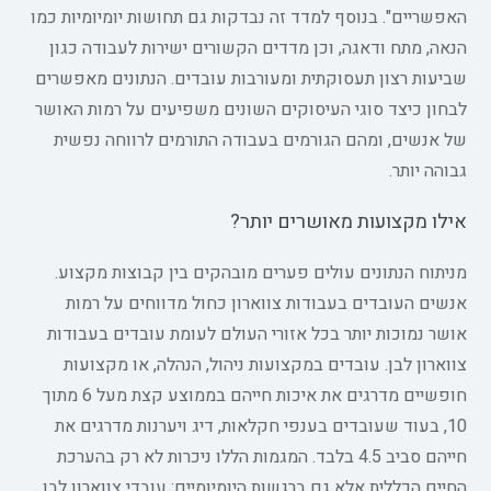
האפשריים". בנוסף למדד זה נבדקות גם תחושות יומיומיות כמו
הנאה, מתח ודאגה, וכן מדדים הקשורים ישירות לעבודה כגון
שביעות רצון תעסוקתית ומעורבות עובדים. הנתונים מאפשרים
לבחון כיצד סוגי העיסוקים השונים משפיעים על רמות האושר
של אנשים, ומהם הגורמים בעבודה התורמים לרווחה נפשית
גבוהה יותר.
אילו מקצועות מאושרים יותר?
מניתוח הנתונים עולים פערים מובהקים בין קבוצות מקצוע.
אנשים העובדים בעבודות צווארון כחול מדווחים על רמות
אושר נמוכות יותר בכל אזורי העולם לעומת עובדים בעבודות
צווארון לבן. עובדים במקצועות ניהול, הנהלה, או מקצועות
חופשיים מדרגים את איכות חייהם בממוצע קצת מעל 6 מתוך
10, בעוד שעובדים בענפי חקלאות, דיג ויערנות מדרגים את
חייהם סביב 4.5 בלבד. המגמות הללו ניכרות לא רק בהערכת
החיים הכללית אלא גם ברגשות היומיומיים: עובדי צווארון לבן