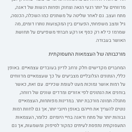
מדווחים על יותר רגעי הנאה וצחוק ופחות רגשות של דאגה,
מתח ועצב. גם לאחר שליטה על משתנים כמו השכלה, הכנסה,
גיל ומצב משפחתי, הפערים בין המקצועות נותרו דומים, מה
שמרמז כי לא רק כסף או רקע חברתי משפיעים על תחושת
האושר בעבודה.
מורכבותה של העצמאות התעסוקתית
המחברים מקדישים חלק נרחב לדיון בעובדים עצמאיים. באופן
כללי, הנתונים הגלובליים מצביעים על כך שעצמאיים מדווחים
על רמות אושר נמוכות מעט לעומת שכירים. עם זאת, כאשר
בוחנים את הנתונים לפי אזורים ומדדים שונים של רווחה,
מתגלה תמונה מורכבת יותר. במדינות מפותחות, העצמאיים
נוטים להעריך את חייהם באופן חיובי יותר, אך גם לחוות רמות
גבוהות יותר של מתח ודאגה בחיי היומיום. כלומר, העצמאות
התעסוקתית נתפסת לעיתים כמקור לסיפוק ומשמעות, אך גם