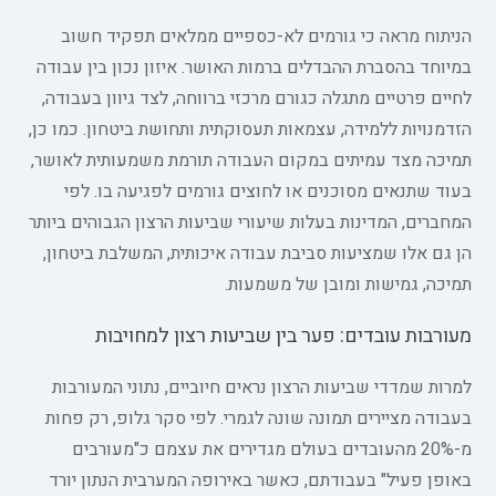
הניתוח מראה כי גורמים לא-כספיים ממלאים תפקיד חשוב
במיוחד בהסברת ההבדלים ברמות האושר. איזון נכון בין עבודה
לחיים פרטיים מתגלה כגורם מרכזי ברווחה, לצד גיוון בעבודה,
הזדמנויות ללמידה, עצמאות תעסוקתית ותחושת ביטחון. כמו כן,
תמיכה מצד עמיתים במקום העבודה תורמת משמעותית לאושר,
בעוד שתנאים מסוכנים או לחוצים גורמים לפגיעה בו. לפי
המחברים, המדינות בעלות שיעורי שביעות הרצון הגבוהים ביותר
הן גם אלו שמציעות סביבת עבודה איכותית, המשלבת ביטחון,
תמיכה, גמישות ומובן של משמעות.
מעורבות עובדים: פער בין שביעות רצון למחויבות
למרות שמדדי שביעות הרצון נראים חיוביים, נתוני המעורבות
בעבודה מציירים תמונה שונה לגמרי. לפי סקר גלופ, רק פחות
מ-20% מהעובדים בעולם מגדירים את עצמם כ"מעורבים
באופן פעיל" בעבודתם, כאשר באירופה המערבית הנתון יורד