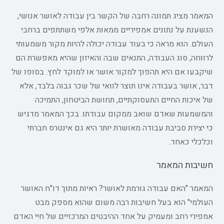
המאמר מציג תמונה רחבה של הקשר בין עבודה לאושר אנושי,
הנשענת על נתונים אמפיריים ממאות אלפי משתתפים ברחבי
העולם. הוא מראה כי בעוד עבודה יכולה להיות מקור משמעותי
לרווחה, סוג העבודה, התנאים שבה והאיזון שהיא מאפשרת הם
שיקבעו אם היא תהפוך למקור אושר או למוקד לחץ. בסופו של
דבר, אושר בעבודה אינו תוצר לוואי של שכר גבוה בלבד, אלא
של איכות החיים התעסוקתיים, תחושת הביטחון, התמיכה
והמשמעות שאדם שואב ממקום עבודתו. בכך המאמר מדגיש
כי יצירת סביבת עבודה מאושרת יותר היא גם אינטרס חברתי
וכלכלי כאחד.
חשיבות המאמר
המאמר "האם עבודה גורמת לאושר? ראיות מתוך דו"ח האושר
העולמי" הוא בעל חשיבות רבה משום שהוא מספק מבט
אמפירי רחב ומעמיק על אחד ההיבטים המרכזיים של חיי האדם