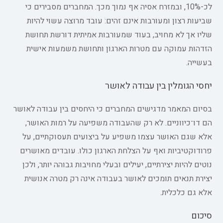
לכ-10%, ובמזרח אסיה אף נמוך מכך. המחברים מסבירים כי
שביעות רצון ומעורבות אינם זהים: עובד מרוצה עשוי להיות
שליו אך לא מחויב, בעוד שמעורבות אמיתית דורשת תחושת
הזדהות עמוקה עם מטרות הארגון ותחושת משמעות אישית
בעשייה.
יחסי הגומלין בין עבודה לאושר
בסיום המאמר מדגישים המחברים כי היחסים בין עבודה לאושר
הם דו־כיווניים. לא רק שהעבודה משפיעה על רמות האושר,
אלא שגם האושר עצמו משפיע על ביצועים תעסוקתיים, על
פרודוקטיביות ואף על הצלחת הארגון כולו. עובדים מאושרים
נוטים להיות יצירתיים, יעילים ובעלי מחויבות גבוהה יותר, ולכן
יצירת תנאים תומכים לאושר בעבודה אינה רק מטרה אנושית
אלא גם כלכלית.
סיכום