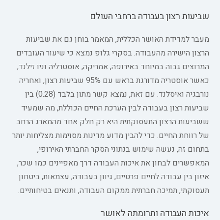
שביעות רצון בעבודה ברחבי העולם
מעבר למדידת האושר הכללית, המאמר בוחן גם את שביעות
הרצון הישירה מהעבודה. בסקרי גלופ נמצא כי שיעור העובדים
המרוצים גבוה במיוחד באירופה, אמריקה, אוסטרליה וניו זילנד,
כאשר אוסטריה מדורגת בראש עם 95% שביעות רצון, ואחריה
נורבגיה ואיסלנד. עם זאת, נמצא קשר מתון בלבד (0.28) בין
שביעות רצון בעבודה לבין הערכת החיים הכוללת, מה שמעיד
ששביעות הרצון התעסוקתית היא רק חלק אחד מהמארג הרחב
של רווחת החיים. כדי להבין מדוע מדינות מסוימות מצליחות יותר
בתחום זה, נעשה שימוש בנתוני הסקר החברתי האירופי,
המאפשרים לבחון את איכות העבודה דרך מאפיינים כמו שכר,
איזון בין עבודה לחיים פרטיים, גיוון בעבודה, עצמאות, ביטחון
תעסוקתי, תמיכה חברתית ממקום העבודה, ותנאים בטיחותיים.
איכות העבודה ותרומתה לאושר