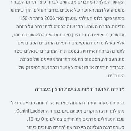
האושר העולמי. המחברים מבקשים לבחון כיצד תחום העבודה
משפיע על רמת האושר של אנשים ברחבי העולם, תוך שימוש
בנתוני סקר גלופ העולמי שנערך מאז 2006 ביותר מ-150
מדינות. הדו"ח משמש מדי שנה כבסיס לדיון רחב על רווחה
אנושית, והוא אינו מודד היכן חיים האנשים המאושרים ביותר,
אלא באילו מדינות מתקיימים התנאים המרביים הסביבתיים
לתמיכה ברווחת אזרחיה. במסגרת זו, המחברים שואלים כיצד
סוג העבודה, הסטטוס התעסוקתי והמאפיינים של סביבת
העבודה תורמים או פוגעים באושר ובתחושת הסיפוק של
העובדים.
מדידת האושר ורמות שביעות הרצון בעבודה
בבסיס המאמר עומדת ההנחה שאושר או "רווחה סובייקטיבית"
ניתן למדידה. החוקרים משתמשים במדד ה־Cantril Ladder,
שבו הנשאלים מדרגים את חייהם בסולם מ-0 עד 10,
כשהמדרגה העליונה מייצגת את "החיים הטובים ביותר