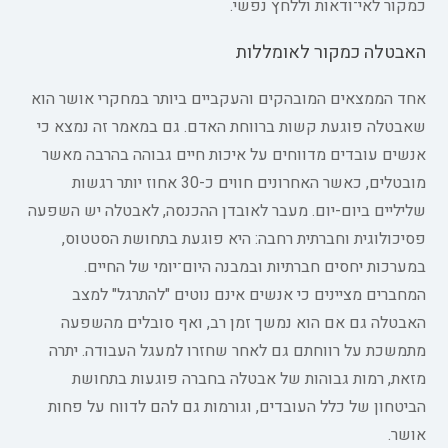
כמקור לאי־ודאות וללחץ נפשי.
האבטלה כמקור לאומללות
אחד הממצאים המובהקים והעקביים ביותר במחקרי אושר הוא
שאבטלה פוגעת קשות ברווחת האדם. גם במאמר זה נמצא כי
אנשים עובדים מדווחים על איכות חיים גבוהה בהרבה מאשר
מובטלים, כאשר האחרונים חווים כ-30 אחוז יותר רגשות
שליליים ביום-יום. מעבר לאובדן ההכנסה, לאבטלה יש השפעה
פסיכולוגית וחברתית רחבה: היא פוגעת בתחושת הסטטוס,
במערכות יחסים חברתיות ובמבנה היום־יומי של החיים.
המחברים מציינים כי אנשים אינם נוטים "להתרגל" למצב
האבטלה גם אם הוא נמשך זמן רב, ואף סובלים מהשפעה
מתמשכת על רווחתם גם לאחר שחזרו למעגל העבודה. יתרה
מזאת, רמות גבוהות של אבטלה בחברה פוגעות בתחושת
הביטחון של כלל העובדים, וגורמות גם להם לדווח על פחות
אושר.