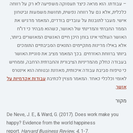
– עבודתו. הוא מראה כיצד תעסוקה משפיעה לא רק על רווחה
כלכלית, אלא גם על רווחה נפשית, תחושת משמעות וביטחון
אישי. מעבר לתובנות על עובדים בודדים, המאמר מדגיש את
הממד החברתי והמדינתי של האושר, כשהוא מבהיר כי דו"ח
האושר העולמי אינו בוחן היכן חיים האנשים המאושרים ביותר,
אלא באילו מדינות מתקיימים התנאים הסביבתיים התומכים
ביותר ברווחת האזרחים. בכך המאמר מציב את סוגיית האושר
בעבודה כחלק מהמדיניות הציבורית והחברתית הרחבה, וממחיש
כי טיפוח סביבת עבודה איכותית, מאוזנת ובטוחה הוא אינטרס
לאומי וכלכלי כאחד. המאמר מצוין לכתיבת
עבודות אקדמיות על
אושר
.
מקור
De Neve, J. E., & Ward, G. (2017). Does work make you
happy? Evidence from the world happiness
report.
Harvard Business Review
,
4
, 1-7.