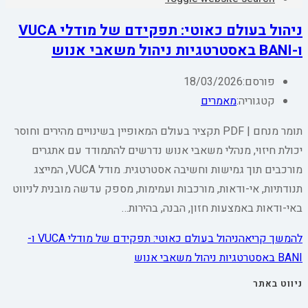
ניהול בעולם כאוטי: תפקידם של מודלי VUCA
ו-BANI באסטרטגיות ניהול משאבי אנוש
פורסם:
18/03/2026
קטגוריה:
מאמרים
תומר מנחם | PDF תקציר בעולם המאופיין בשינויים מהירים וחוסר
יכולת חיזוי, מנהלי משאבי אנוש נדרשים להתמודד עם אתגרים
מורכבים תוך גמישות וחשיבה אסטרטגית. מודל VUCA, המייצג
תנודתיות, אי-ודאות, מורכבות ועמימות, מספק עדשה מובנית לניווט
באי-ודאות באמצעות חזון, הבנה, בהירות…
להמשך קריאה
ניהול בעולם כאוטי: תפקידם של מודלי VUCA ו-
BANI באסטרטגיות ניהול משאבי אנוש
ניווט באתר