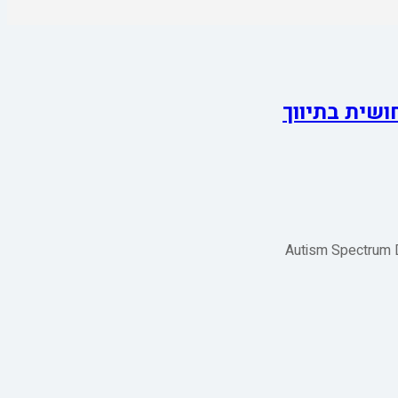
שית בתיווך
Selective Muti) בקרב ילדים עם ובלי אבחנה של הפרעת ספקטרום אוטיסטית (Autism Spectrum Disorder