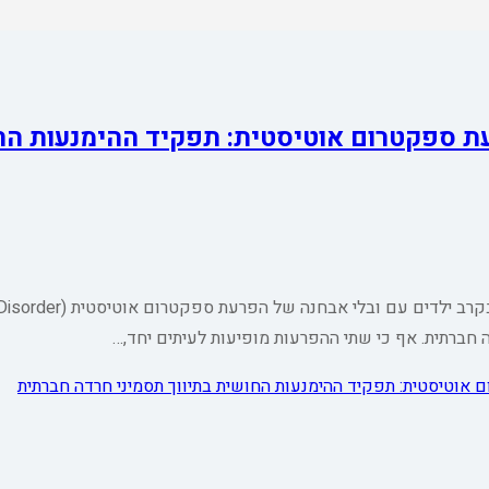
ת ספקטרום אוטיסטית: תפקיד ההימנעות החו
מבוא המאמר עוסק באילמות סלקטיבית (sm – SM
 אוטיסטית: תפקיד ההימנעות החושית בתיווך תסמיני חרדה חברתית