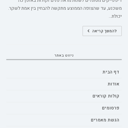
דיפפייקים מסוגלים לשנות מראה פנים וקולות באופן כה
משכנע, עד שהצופה הממוצע מתקשה להבחין בין אמת לשקר.
יכולת…
בחינת
להמשך קריאה
ההשפעה
של
טכנולוגיית
דיפ-פייק
על
אמון
ניווט באתר
הציבור
ומניפולציית
המדיה:
סקירת
דף הבית
היקף
אודות
קולות קוראים
פרסומים
הגשת מאמרים