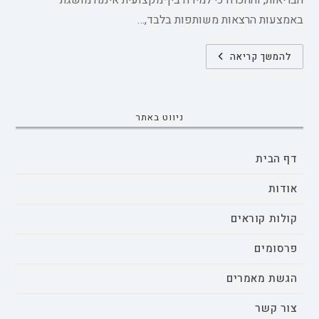
הבריאות, וההכרה כי למידה בין-מקצועית איננה מושגת
באמצעות הרצאות משותפות בלבד,…
הכשרת
להמשך קריאה
מנחים
למחנכים
המעורבים
בלמידה
בין-מקצועית
ניווט באתר
דף הבית
אודות
קולות קוראים
פרסומים
הגשת מאמרים
צור קשר