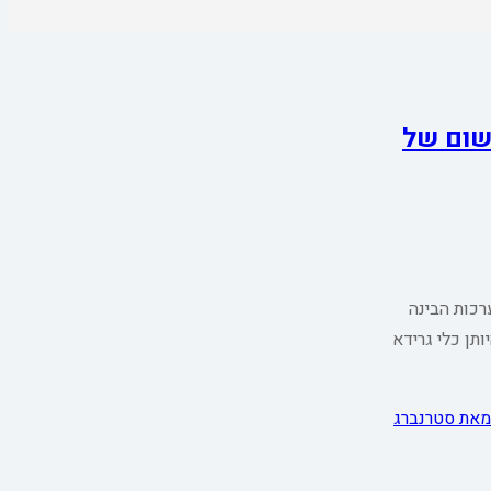
שום של
שמערכות הבינה
תן כלי גרידא
מאת סטרנברג