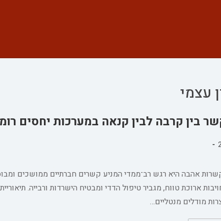
 עצמי
ר בין קרבה לבין קנאה במערכות יחסים רומנ
רות אהבה היא רגש רב־ממדי המניע קשרים חברתיים ממושכים ומבוססי
בות ארוכת טווח, מגביר טיפול הדדי ומבטיח הישרדות ורבייה. תיאוריי
רות מודלים מנטליים…