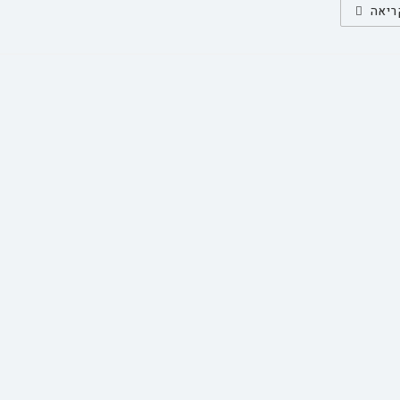
מהו
ריאה
הקשר
בין
קרבה
לבין
קנאה
במערכות
יחסים
רומנטיות?