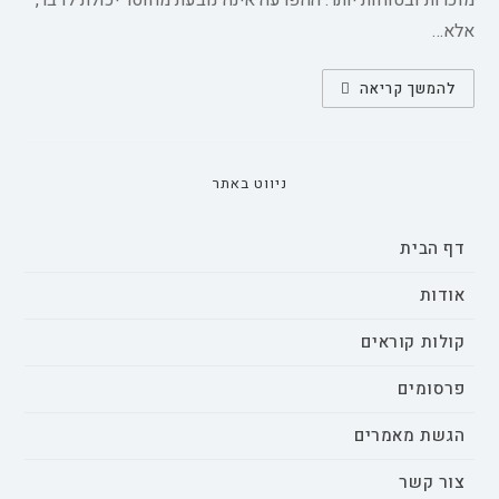
מוכרות ובטוחות יותר. ההפרעה אינה נובעת מחוסר יכולת לדבר,
אלא…
הבנת
להמשך קריאה
אילמות
סלקטיבית
בקרב
ילדים
צעירים
מאוד
ניווט באתר
דף הבית
אודות
קולות קוראים
פרסומים
הגשת מאמרים
צור קשר