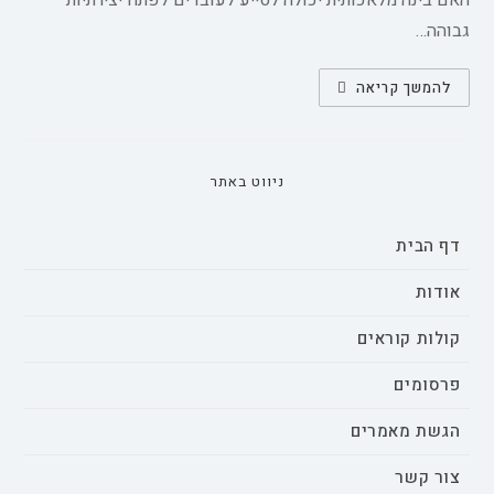
האם בינה מלאכותית יכולה לסייע לעובדים לפתח יצירתיות
גבוהה…
מתי
להמשך קריאה
וכיצד
בינה
מלאכותית
מגבירה
את
היצירתיות
ניווט באתר
של
העובדים
דף הבית
אודות
קולות קוראים
פרסומים
הגשת מאמרים
צור קשר