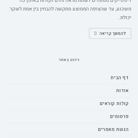
דיפפייקים מסוגלים לשנות מראה פנים וקולות באופן כה
משכנע, עד שהצופה הממוצע מתקשה להבחין בין אמת לשקר.
יכולת…
בחינת
להמשך קריאה
ההשפעה
של
טכנולוגיית
דיפ-פייק
על
אמון
ניווט באתר
הציבור
ומניפולציית
המדיה:
סקירת
דף הבית
היקף
אודות
קולות קוראים
פרסומים
הגשת מאמרים