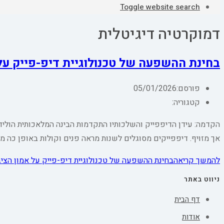
Toggle website search
דמוקרטיה דיגיטלית
בחינת ההשפעה של טכנולוגיית דיפ-פייק על 
פורסם:
05/01/2026
קטגוריה:
הקדמה: עידן הדיפפייק והשלכותיו התקדמות הבינה המלאכותית הולידה 
אך מזויף. דיפפייקים מסוגלים לשנות מראה פנים וקולות באופן כה
להמשך קריאה
בחינת ההשפעה של טכנולוגיית דיפ-פייק על אמון הציבו
ניווט באתר
דף הבית
אודות