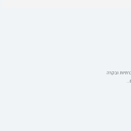
רתיות ובקרה
ם…