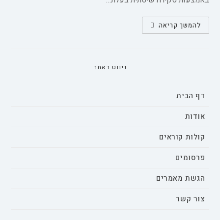
באמצעות סקירה שיטתית בעלת…
נשים
להמשך קריאה
דרוזיות
ומגדר
בחברה
הדרוזית:
סקירת
ספרות
ניווט באתר
שיטתית
דף הבית
אודות
קולות קוראים
פרסומים
הגשת מאמרים
צור קשר