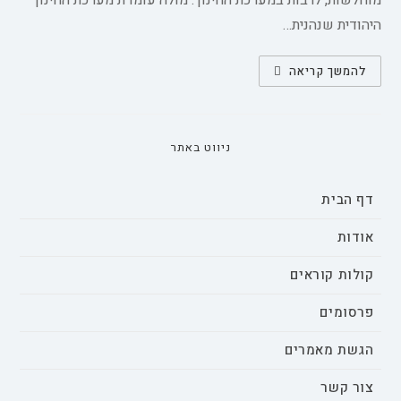
מוחלשות, לרבות במערכת החינוך. מולה עומדת מערכת החינוך
היהודית שנהנית…
בחירת
להמשך קריאה
הורים
בבתי
ספר
ותפיסותיהם
כלפי
חינוך
ניווט באתר
רב־תרבותי
וחינוך
לדו־קיום:
המקרה
דף הבית
של
בתי
הספר
אודות
היסודיים
הדו־לשוניים
היהודיים־פלסטיניים
קולות קוראים
בישר
פרסומים
הגשת מאמרים
צור קשר