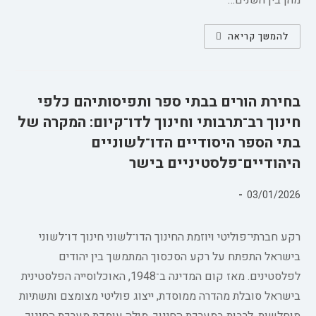
מהן בין השנים…
אזרחות
להמשך קריאה
והקרבה:
הסכמה
הטראגית
ב"הוא
הלך
בשדות"
בחירת הורים בבתי ספר ותפיסותיהם כלפי
של
משה
חינוך רב־תרבותי וחינוך לדו־קיום: המקרה של
שמיר
בתי הספר היסודיים הדו־לשוניים
היהודיים־פלסטיניים בישר
פורסם:
03/01/2026
קטגוריה:
רקע חברתי־פוליטי ויוזמת החינוך הדו־לשוני חינוך דו־לשוני
בישראל התפתח על רקע הסכסוך המתמשך בין יהודים
לפלסטינים. מאז קום המדינה ב־1948, האוכלוסייה הפלסטינית
בישראל סובלת מהדרה ממוסדת, ייצוג פוליטי מצומצם ותשתיות