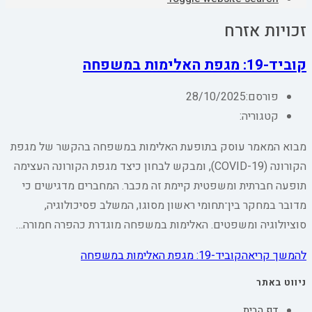
זכויות אזרח
קוביד-19: מגפת האלימות במשפחה
פורסם:
28/10/2025
קטגוריה:
מבוא המאמר עוסק בתופעת האלימות במשפחה בהקשר של מגפת
הקורונה (COVID-19), ומבקש לבחון כיצד מגפת הקורונה העצימה
תופעה חברתית ומשפטית קיימת זה מכבר. המחברים מדגישים כי
מדובר במחקר בין־תחומי ראשון מסוגו, המשלב פסיכולוגיה,
סוציולוגיה ומשפטים. האלימות במשפחה מוגדרת כהפרה חמורה…
להמשך קריאה
קוביד-19: מגפת האלימות במשפחה
ניווט באתר
דף הבית