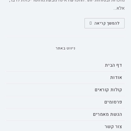
מוכרות ובטוחות יותר. ההפרעה אינה נובעת מחוסר יכולת לדבר,
אלא…
הבנת
להמשך קריאה
אילמות
סלקטיבית
בקרב
ילדים
צעירים
מאוד
ניווט באתר
דף הבית
אודות
קולות קוראים
פרסומים
הגשת מאמרים
צור קשר