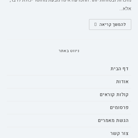
מוכרות ובטוחות יותר. ההפרעה אינה נובעת מחוסר יכולת לדבר,
אלא…
הבנת
להמשך קריאה
אילמות
סלקטיבית
בקרב
ילדים
צעירים
מאוד
ניווט באתר
דף הבית
אודות
קולות קוראים
פרסומים
הגשת מאמרים
צור קשר