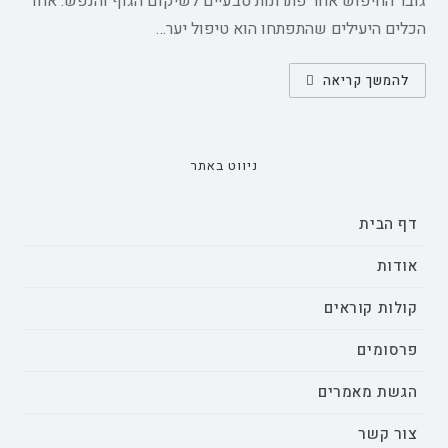
גובר החיפוש אחר פתרונות טבעיים לשיקום הגוף והנפש. אחד
הכלים היעילים שהתפתחו הוא טיפול יער…
מחקר
להמשך קריאה
על
טיפול
יער
מלוּוה
ועל
יתרונותיו
ניווט באתר
הפיזיולוגיים
והפסיכולוגיים
בקרב
סטודנטים
דף הבית
אודות
קולות קוראים
פרסומים
הגשת מאמרים
צור קשר