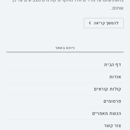
בהשפעתם על מדדים אלו. מחקרים קודמים מצביעים על כך
שחום…
השפעת
להמשך קריאה
הזמן
שהורים
מבלים
עם
ילדיהם
על
ניווט באתר
רווחת
הילדים
דף הבית
אודות
קולות קוראים
פרסומים
הגשת מאמרים
צור קשר