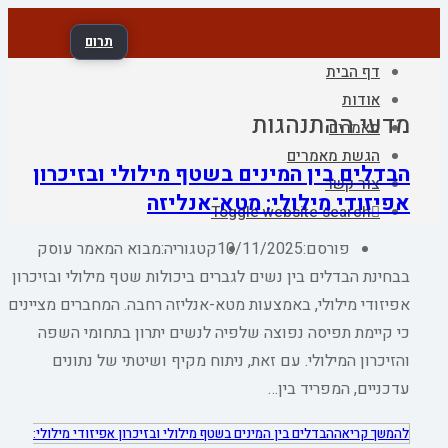
תרום
דף הבית
אודות
מדעי ההתנהגות
מאמרים
הגשת מאמרים
הבדלים בין המינים בשטף מילולי ובזיכרון
צור קשר
אפיזודי מילולי: מטא־אנליזה
Toggle website search
פורסם:
10/11/2025
קטגוריה:
מבוא המאמר עוסק
בבחינת הבדלים בין נשים לגברים ביכולות שטף מילולי ובזיכרון
אפיזודי מילולי, באמצעות מטא-אנליזה רחבה. המחברים מציינים
כי קיימת תפיסה נפוצה שלפיה לנשים יתרון בתחומי השפה
והזיכרון המילולי. עם זאת, ניתוח מקיף ושיטתי של נתונים
עדכניים, המפריד בין…
להמשך קריאה
הבדלים בין המינים בשטף מילולי ובזיכרון אפיזודי מילולי: