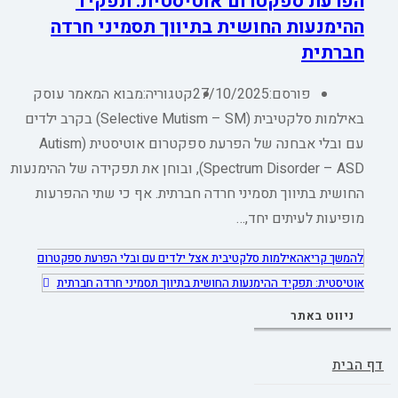
הפרעת ספקטרום אוטיסטית: תפקיד
ההימנעות החושית בתיווך תסמיני חרדה
חברתית
פורסם:
27/10/2025
קטגוריה:
מבוא המאמר עוסק
באילמות סלקטיבית (Selective Mutism – SM) בקרב ילדים
עם ובלי אבחנה של הפרעת ספקטרום אוטיסטית (Autism
Spectrum Disorder – ASD), ובוחן את תפקידה של ההימנעות
החושית בתיווך תסמיני חרדה חברתית. אף כי שתי ההפרעות
מופיעות לעיתים יחד,…
להמשך קריאה
אילמות סלקטיבית אצל ילדים עם ובלי הפרעת ספקטרום
אוטיסטית: תפקיד ההימנעות החושית בתיווך תסמיני חרדה חברתית
ניווט באתר
דף הבית