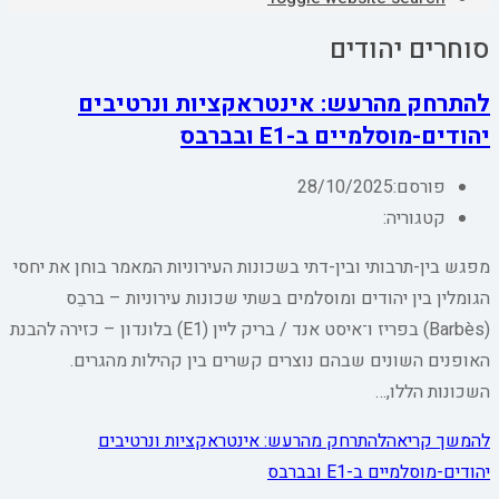
סוחרים יהודים
להתרחק מהרעש: אינטראקציות ונרטיבים
יהודים-מוסלמיים ב-E1 ובברבס
פורסם:
28/10/2025
קטגוריה:
מפגש בין-תרבותי ובין-דתי בשכונות העירוניות המאמר בוחן את יחסי
הגומלין בין יהודים ומוסלמים בשתי שכונות עירוניות – ברבֵס
(Barbès) בפריז ו־איסט אנד / בריק ליין (E1) בלונדון – כזירה להבנת
האופנים השונים שבהם נוצרים קשרים בין קהילות מהגרים.
השכונות הללו,…
להמשך קריאה
להתרחק מהרעש: אינטראקציות ונרטיבים
יהודים-מוסלמיים ב-E1 ובברבס