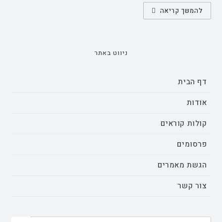
חזונות
להמשך קריאה
של
חדשנות
ופוליטיקה:
יוזמות
הבינה
המלאכותית
ניווט באתר
של
ישראל
דף הבית
אודות
קולות קוראים
פרסומים
הגשת מאמרים
צור קשר