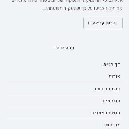
אלא גם על הדינמיקה והתפקוד של המשפחה כולה. מחקרים
קודמים הצביעו על כך שתפקוד משפחתי…
תפקוד
להמשך קריאה
משפחתי
בקרב
מטופלים
עם
הפרעה
טורדנית-כפייתית
ניווט באתר
(OCD)
–
מחקר
מקרה-ביקורת
דף הבית
אודות
קולות קוראים
פרסומים
הגשת מאמרים
צור קשר