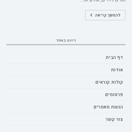
הורים וילדים, אחים או…
אלימות
להמשך קריאה
במשפחה
והשפעתה
על
נשים,
ילדים
ומשפחות
ניווט באתר
דף הבית
אודות
קולות קוראים
פרסומים
הגשת מאמרים
צור קשר