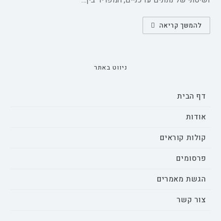
ושיטתי של נתונים עדכניים, המפריד בין…
הבדלים
להמשך קריאה
בין
המינים
בשטף
מילולי
ובזיכרון
אפיזודי
ניווט באתר
מילולי:
מטא־אנליזה
דף הבית
אודות
קולות קוראים
פרסומים
הגשת מאמרים
צור קשר