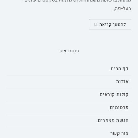
נוגעות ברשתות משמעויות המגולמות בטקסטים שונים -
בעל-פה,…
הרלוונטיות
להמשך קריאה
של
התיאוריה
המוסדית
למחקר
התרבות
הארגונית
ניווט באתר
דף הבית
אודות
קולות קוראים
פרסומים
הגשת מאמרים
צור קשר