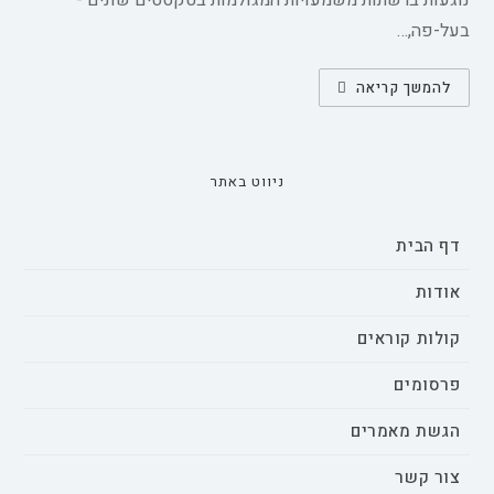
נוגעות ברשתות משמעויות המגולמות בטקסטים שונים -
בעל-פה,…
הרלוונטיות
להמשך קריאה
של
התיאוריה
המוסדית
למחקר
התרבות
הארגונית
ניווט באתר
דף הבית
אודות
קולות קוראים
פרסומים
הגשת מאמרים
צור קשר